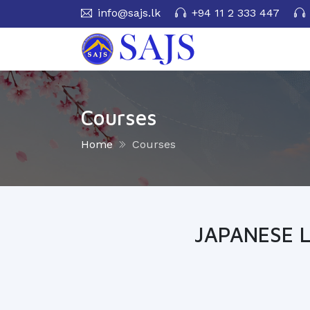
info@sajs.lk
+94 11 2 333 447
Courses
Home
Courses
JAPANESE 