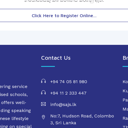
නියෝජිතයකු ඔබ සම්බන්ධ කරගනු ඇත.
Click Here to Register Online...
Contact Us
B
+94 74 05 81 980
Ko
ering service
Ku
+94 11 2 333 447
ised schools,
Pa
offers well-
info@sajs.lk
Ma
uding speaking
No:7, Hudson Road, Colombo
Ra
ese lifestyle
3, Sri Lanka
ning on special
Th