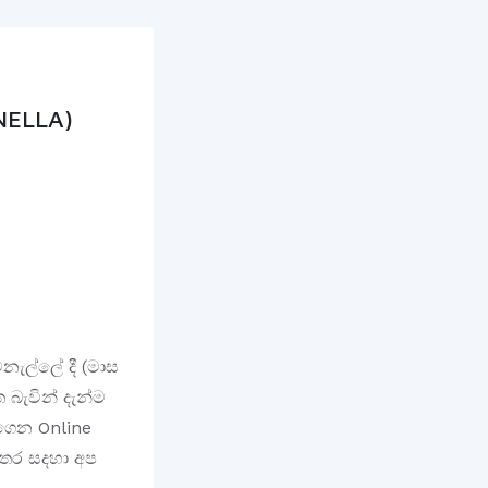
NELLA)
නැල්ලේ දී (මාස
ත බැවින් දැන්ම
ාගෙන Online
ිස්තර සදහා අප