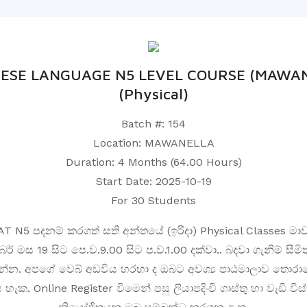
ESE LANGUAGE N5 LEVEL COURSE (MAWA
(Physical)
Batch #: 154
Location: MAWANELLA
Duration: 4 Months (64.00 Hours)
Start Date: 2025-10-19
For 30 Students
 N5 පදනම් කරගත් සති අන්තයේ (ඉරිදා) Physical Classes මාව
ර් මස 19 සිට පෙ.ව.9.00 සිට ප.ව.1.00 දක්වා.. බදවා ගැනිම් සීමි
 වන්න. අපගේ වෙබ් අඩවිය හරහා ද ඔබට අවශ්‍ය පාඨමාලාව තොර
 හැක. Online Register විමෙන් පසු ලියාපදිංචි ගාස්තු හා වැඩි ව