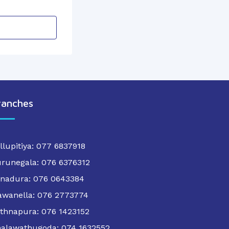
ranches
llupitiya: 077 6837918
runegala: 076 6376312
nadura: 076 0643384
wanella: 076 2773774
thnapura: 076 1423152
alawathugoda: 074 1632552